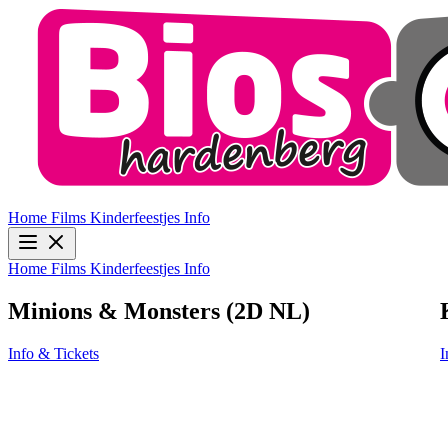
Home
Films
Kinderfeestjes
Info
Home
Films
Kinderfeestjes
Info
Kattenkwaad in Egypte
Info & Tickets
I